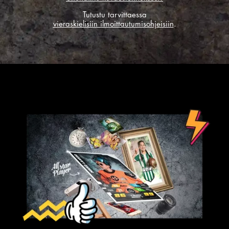
Tutustu tarvittaessa
vieraskielisiin ilmoittautumisohjeisiin
.