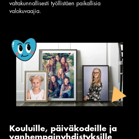
valtakunnallisesti työllistäen paikallisia
valokuvaajia.
Kouluille, päiväkodeille ja
vanhempain­yhdistyksille