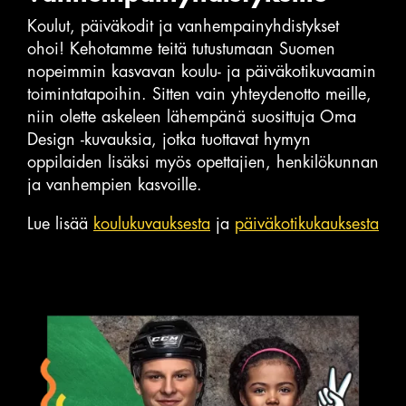
Koulut, päiväkodit ja vanhempainyhdistykset
ohoi! Kehotamme teitä tutustumaan Suomen
nopeimmin kasvavan koulu- ja päiväkotikuvaamin
toimintatapoihin. Sitten vain yhteydenotto meille,
niin olette askeleen lähempänä suosittuja Oma
Design -kuvauksia, jotka tuottavat hymyn
oppilaiden lisäksi myös opettajien, henkilökunnan
ja vanhempien kasvoille.
Lue lisää
koulukuvauksesta
ja
päiväkotikukauksesta