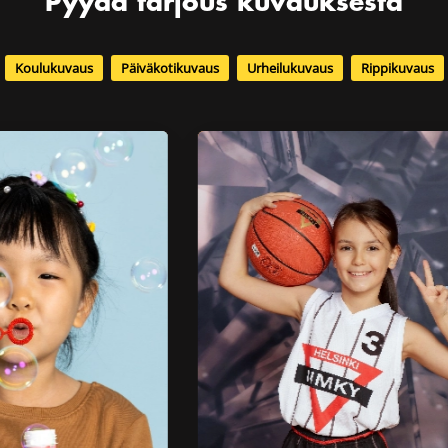
Pyydä tarjous kuvauksesta
Koulukuvaus
Päiväkotikuvaus
Urheilukuvaus
Rippikuvaus