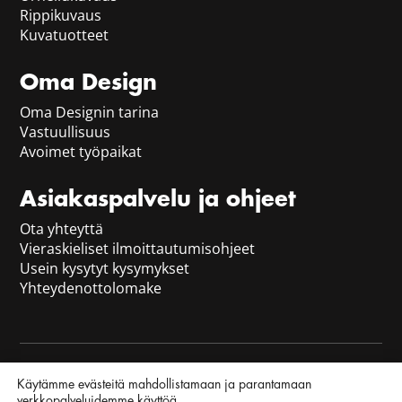
Rippikuvaus
Kuvatuotteet
Oma Design
Oma Designin tarina
Vastuullisuus
Avoimet työpaikat
Asiakaspalvelu ja ohjeet
Ota yhteyttä
Vieraskieliset ilmoittautumisohjeet
Usein kysytyt kysymykset
Yhteydenottolomake
Tilaus- ja toimitusehdot
|
Tietosuojaseloste
|
Käytämme evästeitä mahdollistamaan ja parantamaan
Evästekäytäntö
verkkopalveluidemme käyttöä.