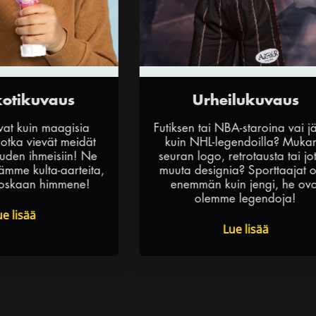
kuvaus
Urheilukuvaus
in maagisia
Futiksen tai NBA-staroina vai jäällä
vievät meidät
kuin NHL-legendoilla? Mukana
ihmeisiin! Ne
seuran logo, retrotausta tai jotain
ulta-aarteita,
muuta designia? Sporttaajat ovat
an himmene!
enemmän kuin jengi, he ovat
olemme legendoja!
ä
Lue lisää