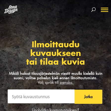
Ilmoittaudu
kuvaukseen
tai tilaa kuvia
Mikäli haluat tilausjärjestelmän viestit muulla kielellä kuin
suomi, valitse palvelun kieli ennen ilmoittautumista.
Välj språk till
svenska.
Jatka
Unohditko kuvaustunnuksesi?